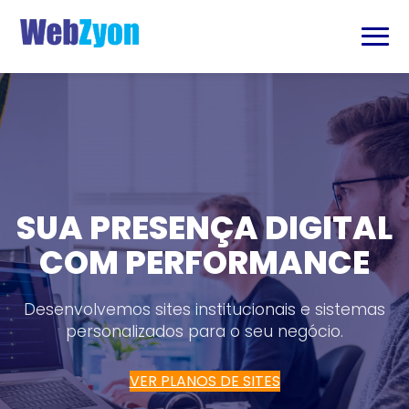
SUA PRESENÇA DIGITAL
HOSPEDAGEM ESTÁVEL
COM PERFORMANCE
E SEGURA
Seu site online 24h por dia com servidores SSD
Desenvolvemos sites institucionais e sistemas
personalizados para o seu negócio.
de alta velocidade.
CONHECER HOSPEDAGEM
VER PLANOS DE SITES